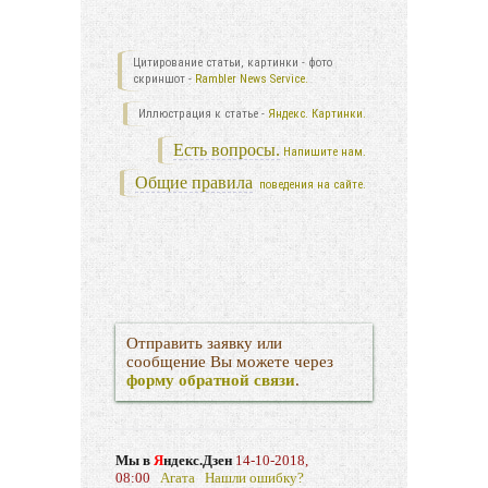
Цитирование статьи, картинки - фото
скриншот -
Rambler News Service.
Иллюстрация к статье -
Яндекс. Картинки.
Есть вопросы.
Напишите нам.
Общие правила
поведения на сайте.
Отправить заявку или
сообщение Вы можете через
форму обратной связи
.
Мы в
Я
ндекс.Дзен
14-10-2018,
08:00
Агата
Нашли ошибку?