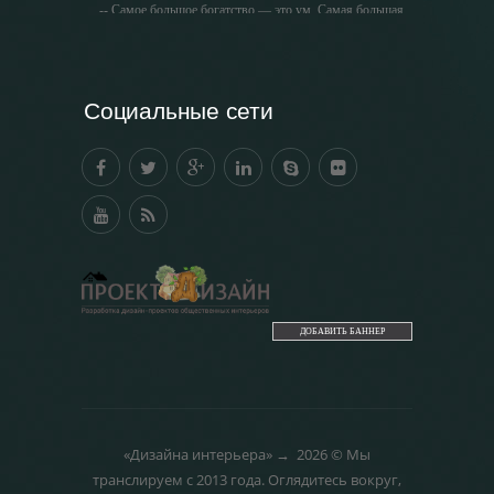
-- Самое большое богатство — это ум. Самая большая
нищета — глупость. Из всех страхов самый пугающий
— самолюбование.
-- Лучшее, что можно сделать с хорошим советом, это
пропустить его мимо ушей. Он никогда не бывает
Социальные сети
полезен никому, кроме того, кто его дал.
-- Люблю давать советы и очень не люблю, когда их
дают мне.
ДОБАВИТЬ БАННЕР
«Дизайна интерьера»
→
2026
© Мы
транслируем с 2013 года. Оглядитесь вокруг,