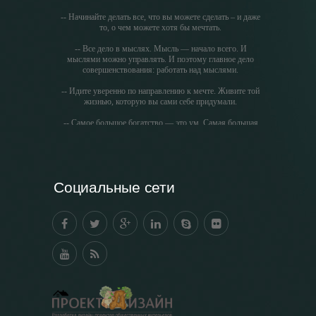
-- Начинайте делать все, что вы можете сделать – и даже
то, о чем можете хотя бы мечтать.
-- Все дело в мыслях. Мысль — начало всего. И
мыслями можно управлять. И поэтому главное дело
совершенствования: работать над мыслями.
-- Идите уверенно по направлению к мечте. Живите той
жизнью, которую вы сами себе придумали.
-- Самое большое богатство — это ум. Самая большая
нищета — глупость. Из всех страхов самый пугающий
— самолюбование.
-- Лучшее, что можно сделать с хорошим советом, это
пропустить его мимо ушей. Он никогда не бывает
Социальные сети
полезен никому, кроме того, кто его дал.
-- Люблю давать советы и очень не люблю, когда их
дают мне.