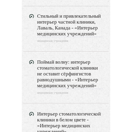
Декор
Стильный и привлекательный
Двор и сад
интерьер частной клиники,
Лаваль, Канада - «Интерьер
Архитектура
медицинских учреждений»
медицинские учреждения
Дизайн интерьера
Ландшафтный дизайн
Поймай волну: интерьер
стоматологической клиники
LIMITED EDITION
не оставит сёрфингистов
равнодушными - «Интерьер
медицинских учреждений»
Видео новости
медицинские учреждения
Дизайн разное
Другие услуги
Интерьер стоматологической
клиники в белом цвете -
«Интерьер медицинских
учреждений»