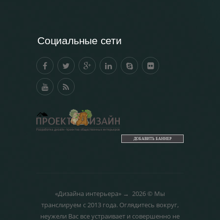
нищета — глупость. Из всех страхов самый пугающий
— самолюбование.
-- Лучшее, что можно сделать с хорошим советом, это
пропустить его мимо ушей. Он никогда не бывает
Социальные сети
полезен никому, кроме того, кто его дал.
-- Люблю давать советы и очень не люблю, когда их
дают мне.
ДОБАВИТЬ БАННЕР
«Дизайна интерьера»
→
2026
© Мы
транслируем с 2013 года. Оглядитесь вокруг,
неужели Вас все устраивает и совершенно не