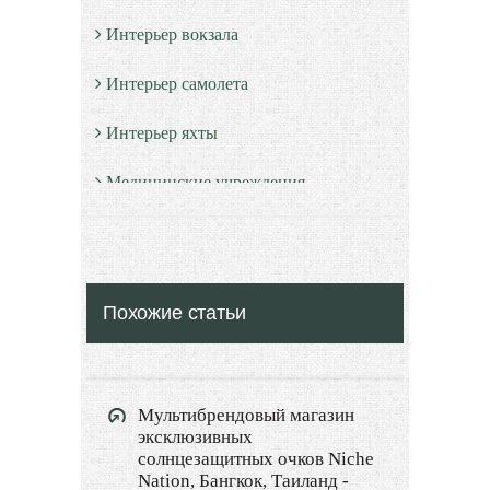
Интерьер вокзала
Интерьер самолета
Интерьер яхты
Медицинские учреждения
Культура и образование
Красота и здоровье
Похожие статьи
Экстерьер
Декор
Мультибрендовый магазин
Двор и сад
эксклюзивных
солнцезащитных очков Niche
Архитектура
Nation, Бангкок, Таиланд -