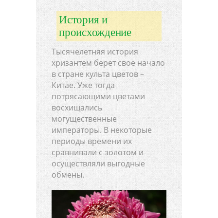
История и
происхождение
Тысячелетняя история
хризантем берет свое начало
в стране культа цветов –
Китае. Уже тогда
потрясающими цветами
восхищались
могущественные
императоры. В некоторые
периоды времени их
сравнивали с золотом и
осуществляли выгодные
обмены.