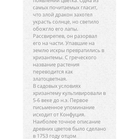
появлении цветка. Одна из
самых почитаемых гласит,
что злой дракон захотел
украсть солнце, но светило
обожгло его лапы.
Рассвирепев, он разорвал
его на части. Упавшие на
землю искры превратились в
хризантемы. С греческого
название растения
переводится как
златоцветная.
В садовых условиях
хризантему культивировали в
5-6 веке до н.э. Первое
письменное упоминание
исходит от Конфуция.
Наиболее точное описание
древних цветов было сделано
в 1753 году отцом