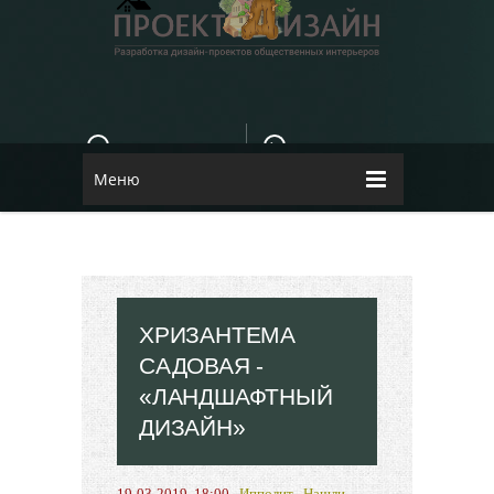
E-MAIL
КОНТАКТЫ
84dugane@i.ua
Dizayn
Меню
ХРИЗАНТЕМА
САДОВАЯ -
«ЛАНДШАФТНЫЙ
ДИЗАЙН»
19-03-2019, 18:00
Ипполит
Нашли