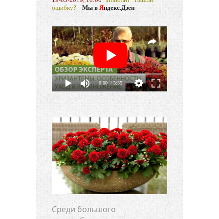
ошибку?
Мы в
Я
ндекс.Дзен
0:00
/ 5:35
Среди большого