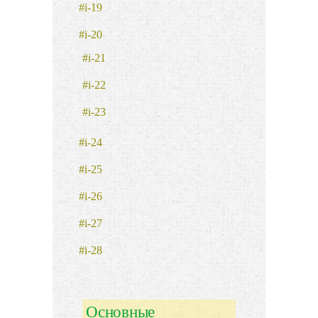
#i-19
#i-20
#i-21
#i-22
#i-23
#i-24
#i-25
#i-26
#i-27
#i-28
Основные