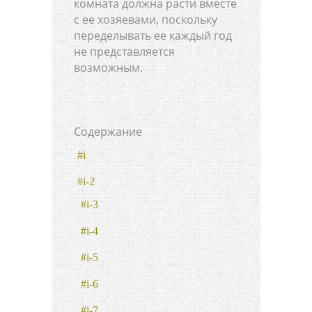
комната должна расти вместе
с ее хозяевами, поскольку
переделывать ее каждый год
не представляется
возможным.
Содержание
#i
#i-2
#i-3
#i-4
#i-5
#i-6
#i-7