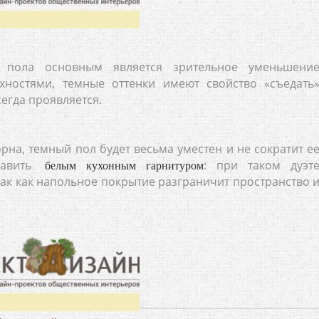
 пола основным является зрительное уменьшени
хностями, темные оттенки имеют свойство «съедать
егда проявляется.
рна, темный пол будет весьма уместен и не сократит е
равить
: при таком дуэт
белым кухонным гарнитуром
так как напольное покрытие разграничит пространство 