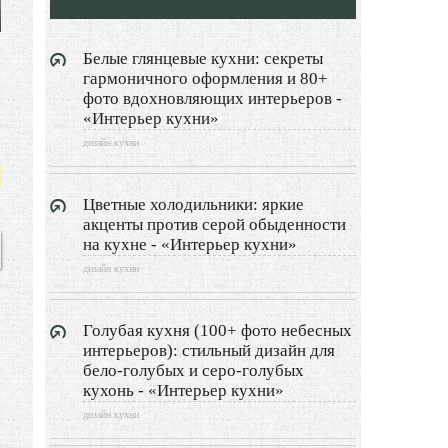
Дизайн детской
Дизайн балкона
Белые глянцевые кухни: секреты
гармоничного оформления и 80+
Дизайн сауны
фото вдохновляющих интерьеров -
«Интерьер кухни»
Дизайн прихожей
дизайн кухни
Дизайн гардеробной
Цветные холодильники: яркие
акценты против серой обыденности
Экстерьер
на кухне - «Интерьер кухни»
дизайн кухни
Декор
о
Двор и сад
я
Голубая кухня (100+ фото небесных
и
интерьеров): стильный дизайн для
Архитектура
е
бело-голубых и серо-голубых
кухонь - «Интерьер кухни»
Дизайн интерьера
дизайн кухни