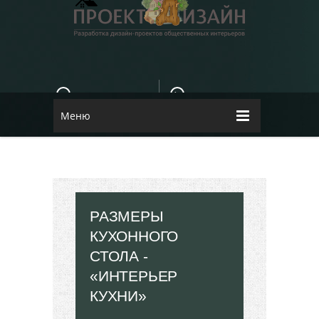
E-MAIL
КОНТАКТЫ
84dugane@i.ua
Dizayn
Меню
РАЗМЕРЫ
КУХОННОГО
СТОЛА -
«ИНТЕРЬЕР
КУХНИ»