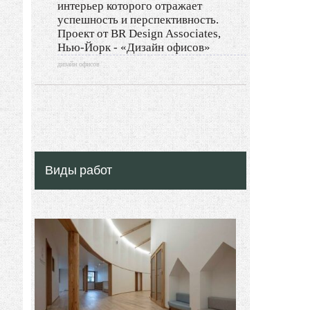
интерьер которого отражает
Ландшафтный дизайн
успешность и перспективность.
Проект от BR Design Associates,
LIMITED EDITION
Нью-Йорк - «Дизайн офисов»
дизайн офисов
Видео новости
Дизайн разное
Другие услуги
Виды работ