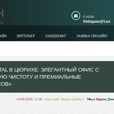
E-MAIL
84dugane@i.ua
АЙН
ИНТЕРЬЕР
ЛАНДШАФТ
ЗАЯВКА ОНЛАЙН!
TAL В ЦЮРИХЕ: ЭЛЕГАНТНЫЙ ОФИС С
УЮ ЧИСТОТУ И ПРЕМИАЛЬНЫЕ
СОВ»
14-06-2026, 11:30
Анатолий
Нашли ошибку?
Мы в
Я
ндекс.Дзе