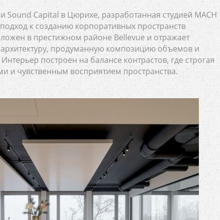
 Sound Capital в Цюрихе, разработанная студией MACH
 подход к созданию корпоративных пространств
ложен в престижном районе Bellevue и отражает
архитектуру, продуманную композицию объемов и
Интерьер построен на балансе контрастов, где строгая
ми и чувственным восприятием пространства.