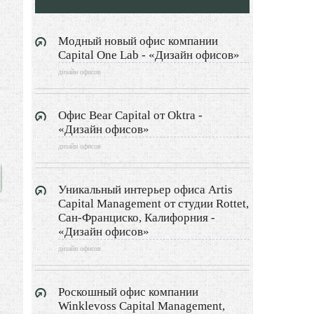
Дизайн детской
Дизайн балкона
Модный новый офис компании
Capital One Lab - «Дизайн офисов»
Дизайн сауны
дизайн офисов
Дизайн прихожей
Офис Bear Capital от Oktra -
«Дизайн офисов»
Дизайн гардеробной
дизайн офисов
Экстерьер
Уникальный интерьер офиса Artis
Декор
Capital Management от студии Rottet,
Сан-Франциско, Калифорния -
Двор и сад
«Дизайн офисов»
дизайн офисов
Архитектура
Дизайн интерьера
Роскошный офис компании
Winklevoss Capital Management,