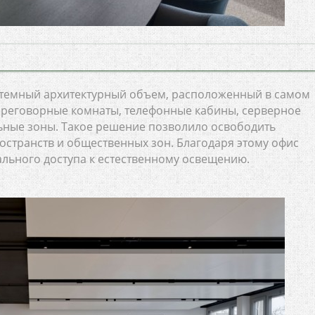
 темный архитектурный объем, расположенный в самом
ереговорные комнаты, телефонные кабины, серверное
ьные зоны. Такое решение позволило освободить
остранств и общественных зон. Благодаря этому офис
льного доступа к естественному освещению.