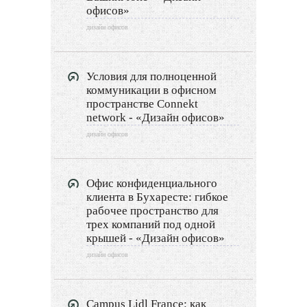
офисов»
Дизайн гардеробной
дизайн офисов
Экстерьер
Условия для полноценной
Декор
коммуникации в офисном
пространстве Connekt
network - «Дизайн офисов»
Двор и сад
дизайн офисов
Архитектура
Дизайн интерьера
Офис конфиденциального
клиента в Бухаресте: гибкое
рабочее пространство для
Ландшафтный дизайн
трех компаний под одной
крышей - «Дизайн офисов»
LIMITED EDITION
дизайн офисов
Видео новости
Дизайн разное
Campus Lidl France: как