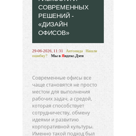
СОВРЕМЕННЫХ
РЕШЕНИЙ -
«ДИЗАЙН
ОФИСОВ»
29-06-2026, 11:31
Антонида
Нашли
ошибку?
Мы в
Я
ндекс.Дзен
Современные офисы все
чаще становятся не просто
местом для выполнения
рабочих задач, а средой,
которая способствует
сотрудничеству, обмену
идеями и развитию
корпоративной культуры.
Именно такой подход был