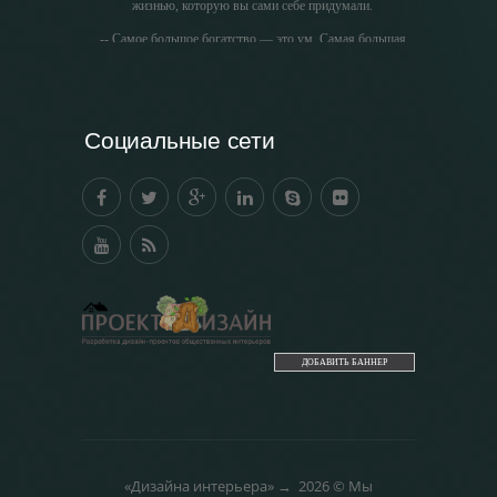
жизнью, которую вы сами себе придумали.
-- Самое большое богатство — это ум. Самая большая
нищета — глупость. Из всех страхов самый пугающий
— самолюбование.
-- Лучшее, что можно сделать с хорошим советом, это
пропустить его мимо ушей. Он никогда не бывает
Социальные сети
полезен никому, кроме того, кто его дал.
-- Люблю давать советы и очень не люблю, когда их
дают мне.
ДОБАВИТЬ БАННЕР
«Дизайна интерьера»
→
2026
© Мы