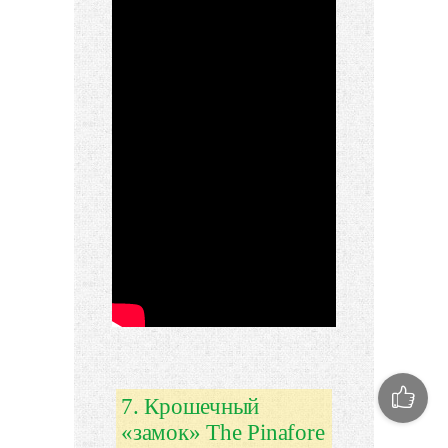
7. Крошечный
«замок» The Pinafore