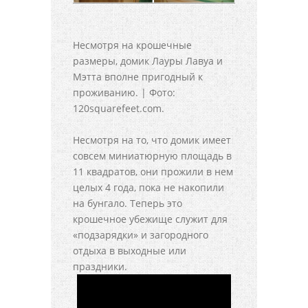
Несмотря на крошечные
размеры, домик Лауры Лавуа и
Мэтта вполне пригодный к
проживанию. | Фото:
120squarefeet.com.
Несмотря на то, что домик имеет
совсем миниатюрную площадь в
11 квадратов, они прожили в нем
целых 4 года, пока не накопили
на бунгало. Теперь это
крошечное убежище служит для
«подзарядки» и загородного
отдыха в выходные или
праздники.