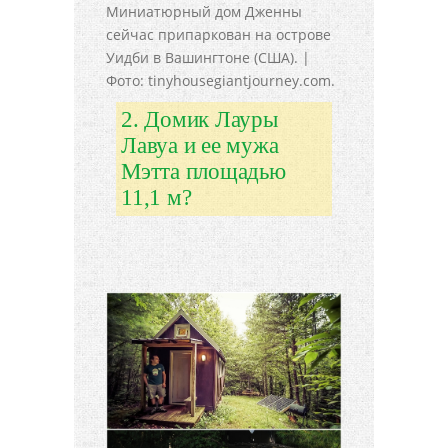
Миниатюрный дом Дженны
сейчас припаркован на острове
Уидби в Вашингтоне (США). |
Фото: tinyhousegiantjourney.com.
2. Домик Лауры
Лавуа и ее мужа
Мэтта площадью
11,1 м?