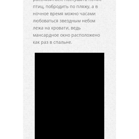
птиц, побродить по пляжу, а в
ночное время можно часами
любоваться звездным небом
лежа на кровати, ведь
мансардное окно расположено
как раз в спальне.