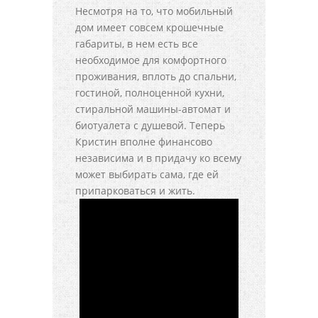
Несмотря на то, что мобильный
дом имеет совсем крошечные
габариты, в нем есть все
необходимое для комфортного
проживания, вплоть до спальни,
гостиной, полноценной кухни,
стиральной машины-автомат и
биотуалета с душевой. Теперь
Кристин вполне финансово
независима и в придачу ко всему
может выбирать сама, где ей
припарковаться и жить.