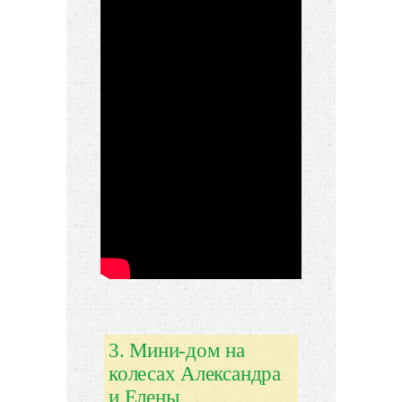
3. Мини-дом на
колесах Александра
и Елены