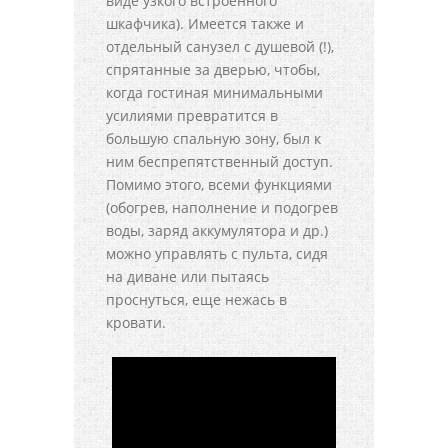
виде узкого встроенного
шкафчика). Имеется также и
отдельный санузел с душевой (!),
спрятанные за дверью, чтобы,
когда гостиная минимальными
усилиями превратится в
большую спальную зону, был к
ним беспрепятственный доступ.
Помимо этого, всеми функциями
(обогрев, наполнение и подогрев
воды, заряд аккумулятора и др.)
можно управлять с пульта, сидя
на диване или пытаясь
проснуться, еще нежась в
кровати.