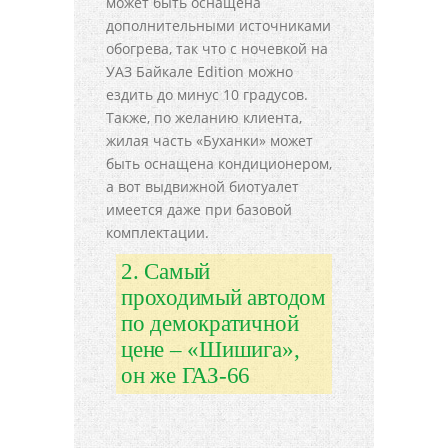
может быть оснащена
дополнительными источниками
обогрева, так что с ночевкой на
УАЗ Байкале Edition можно
ездить до минус 10 градусов.
Также, по желанию клиента,
жилая часть «Буханки» может
быть оснащена кондиционером,
а вот выдвижной биотуалет
имеется даже при базовой
комплектации.
2. Самый
проходимый автодом
по демократичной
цене – «Шишига»,
он же ГАЗ-66