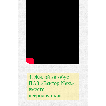
4. Жилой автобус
ПАЗ «Вектор Next»
вместо
«евродвушки»