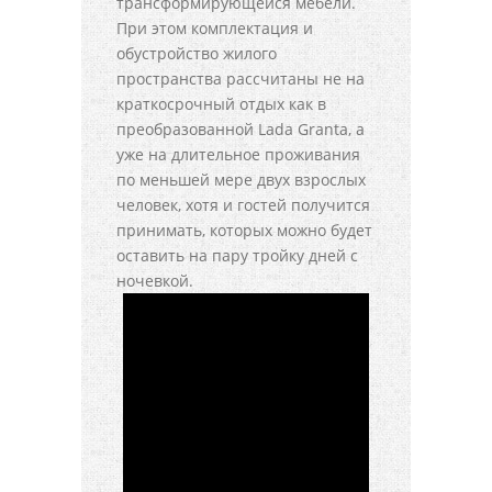
трансформирующейся мебели.
При этом комплектация и
обустройство жилого
пространства рассчитаны не на
краткосрочный отдых как в
преобразованной Lada Granta, а
уже на длительное проживания
по меньшей мере двух взрослых
человек, хотя и гостей получится
принимать, которых можно будет
оставить на пару тройку дней с
ночевкой.