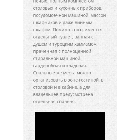
печью, полным комплектом
столовых и кухонных приборов,
посудомоечной машиной, массой
шкафчиков и даже винным
шкафом. Помимо этого, имеется
отдельный туалет, ванная с
душем и турецким хаммамом,
прачечная с полноценной
стиральной машиной,
гардеробная и кладовая.
Спальные же места можно
организовать в зоне гостиной, в
столовой и в кабине, а для
владельцев предусмотрена
отдельная спальня.