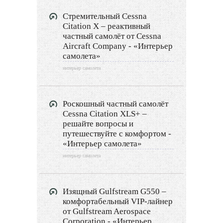
Ландшафтный дизайн
Стремительный Cessna
LIMITED EDITION
Citation X – реактивный
частный самолёт от Cessna
Aircraft Company - «Интерьер
Видео новости
самолета»
Дизайн разное
интерьер самолета
Другие услуги
Роскошный частный самолёт
Cessna Citation XLS+ –
решайте вопросы и
путешествуйте с комфортом -
«Интерьер самолета»
интерьер самолета
Изящный Gulfstream G550 –
комфортабельный VIP-лайнер
от Gulfstream Aerospace
Corporation - «Интерьер