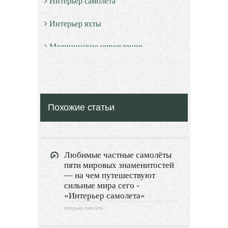
Интерьер самолета
Интерьер яхты
Медицинские учреждения
Культура и образование
Красота и здоровье
Похожие статьи
Экстерьер
Декор
Любимые частные самолёты
Двор и сад
пяти мировых знаменитостей
— на чем путешествуют
Архитектура
сильные мира сего -
«Интерьер самолета»
Дизайн интерьера
интерьер самолета