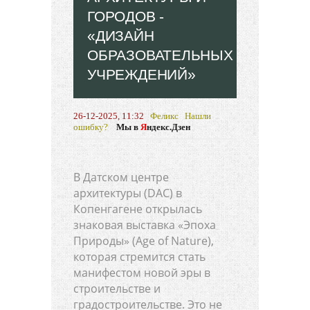
ГОРОДОВ -
«ДИЗАЙН
ОБРАЗОВАТЕЛЬНЫХ
УЧРЕЖДЕНИЙ»
26-12-2025, 11:32
Феликс
Нашли
ошибку?
Мы в
Я
ндекс.Дзен
В Датском центре
архитектуры (DAC) в
Копенгагене открылась
знаковая выставка «Эпоха
Природы» (Age of Nature),
которая стремится стать
манифестом новой эры в
строительстве и
градостроительстве. Это не