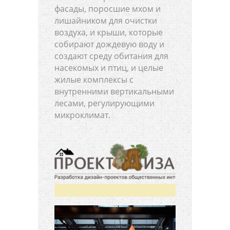
фасады, поросшие мхом и
лишайником для очистки
воздуха, и крыши, которые
собирают дождевую воду и
создают среду обитания для
насекомых и птиц, и целые
жилые комплексы с
внутренними вертикальными
лесами, регулирующими
микроклимат.