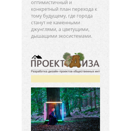
оптимистичный и
конкретный план перехода к
тому будущему, где города
станут не каменными
джунглями, а цветущими,
дышащими экосистемами.