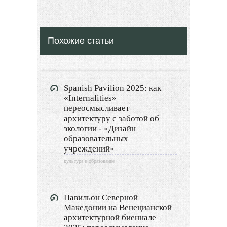
Культура и образование
Красота и здоровье
Похожие статьи
Экстерьер
Декор
Spanish Pavilion 2025: как
Двор и сад
«Internalities»
переосмысливает
Архитектура
архитектуру с заботой об
экологии - «Дизайн
образовательных
Дизайн интерьера
учреждений»
Ландшафтный дизайн
культура и образование
LIMITED EDITION
Павильон Северной
Македонии на Венецианской
Видео новости
архитектурной биеннале