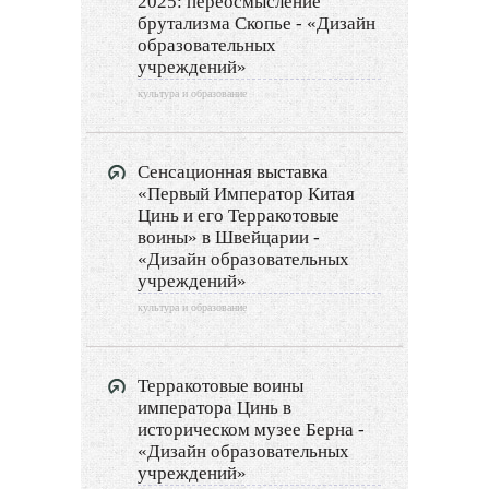
2025: переосмысление
Дизайн разное
брутализма Скопье - «Дизайн
образовательных
Другие услуги
учреждений»
культура и образование
Сенсационная выставка
«Первый Император Китая
Цинь и его Терракотовые
воины» в Швейцарии -
«Дизайн образовательных
учреждений»
культура и образование
Терракотовые воины
императора Цинь в
историческом музее Берна -
«Дизайн образовательных
учреждений»