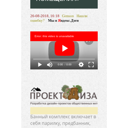
26-08-2018, 16:18
Gimson
Нашли
ошибку?
Мы в
Я
ндекс.Дзен
Error: this video is unavailable
0:00
/ 0:00
Банный комплекс включает в
себя парилку, предбанник,