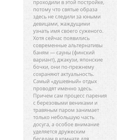
проходили в этой постройке,
потому что святые образа
здесь не следили за юными
девицами, жаждущими
узнать имя своего суженого.
Хотя сейчас появились
современные альтернативы
баням — сауны (финский
вариант), джакузи, японские
бочки, они по-прежнему
сохраняют актуальность.
Самый «душевный» отдых
проводят именно здесь.
Причем сам процесс парения
с березовыми вениками и
травяным паром занимает
только небольшую часть
досуга, а особое внимание
уделяется дружеским
беседам в комнате для