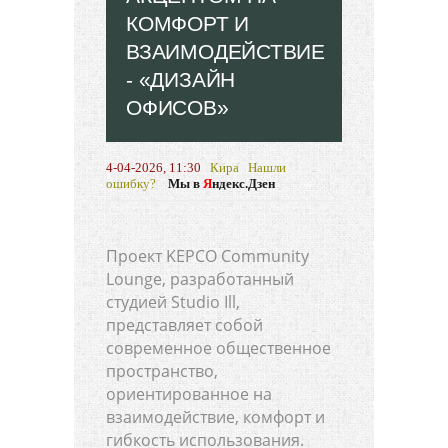
КОМФОРТ И
ВЗАИМОДЕЙСТВИЕ
- «ДИЗАЙН
ОФИСОВ»
4-04-2026, 11:30
Кира
Нашли
ошибку?
Мы в
Я
ндекс.Дзен
Проект KEPCO Community
Lounge, разработанный
студией Studio Ill,
представляет собой
современное общественное
пространство,
ориентированное на
взаимодействие, комфорт и
гибкость использования.