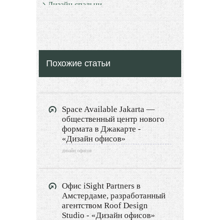
Дизайн спальни
Дизайн санузлов
Дизайн гостевой
Похожие статьи
Дизайн детской
Дизайн балкона
Space Available Jakarta —
Дизайн сауны
общественный центр нового
формата в Джакарте -
Дизайн прихожей
«Дизайн офисов»
дизайн офисов
Дизайн гардеробной
Экстерьер
Офис iSight Partners в
Амстердаме, разработанный
Декор
агентством Roof Design
Studio - «Дизайн офисов»