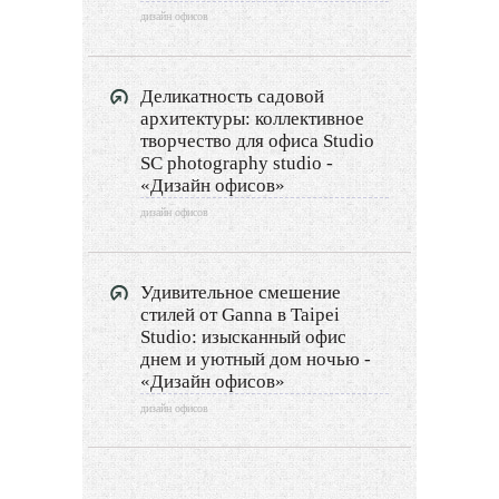
Двор и сад
дизайн офисов
Архитектура
Деликатность садовой
Дизайн интерьера
архитектуры: коллективное
творчество для офиса Studio
SC photography studio -
Ландшафтный дизайн
«Дизайн офисов»
LIMITED EDITION
дизайн офисов
Видео новости
Удивительное смешение
Дизайн разное
стилей от Ganna в Taipei
Studio: изысканный офис
днем и уютный дом ночью -
Другие услуги
«Дизайн офисов»
дизайн офисов