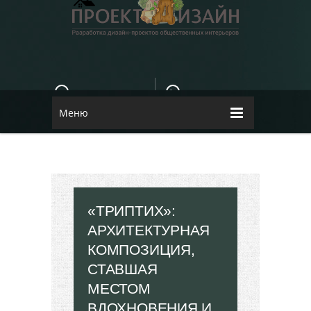
E-MAIL
КОНТАКТЫ
84dugane@i.ua
Dizayn
Меню
«ТРИПТИХ»:
АРХИТЕКТУРНАЯ
КОМПОЗИЦИЯ,
СТАВШАЯ
МЕСТОМ
ВДОХНОВЕНИЯ И