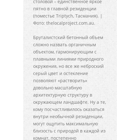
столовой – единственное яркое
пятно в главной резиденции
(поместье Triptych, Тасмания). |
Фото: thelocalproject.com.au.
Бруталистский бетонный объем
сложно назвать органичным
объектом, гармонирующим с
плавными линиями природного
окружения, но все же неброский
серый цвет и остекление
позволяют «растворить»
довольно масштабную
архитектурную структуру в
окружающем ландшафте. Ну а те,
кому посчастливилось оказаться
внутри необычной резиденции,
могут ощутить максимальную
близость с природой в каждой из
комнат, постепенно