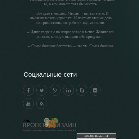
то, о чем можете хотя бы мечтать.
-- Все дело в мыслях. Мысль — начало всего. И
мыслями можно управлять. И поэтому главное дело
совершенствования: работать над мыслями.
-- Идите уверенно по направлению к мечте. Живите той
жизнью, которую вы сами себе придумали.
-- Самое большое богатство — это ум. Самая большая
нищета — глупость. Из всех страхов самый пугающий
— самолюбование.
-- Лучшее, что можно сделать с хорошим советом, это
пропустить его мимо ушей. Он никогда не бывает
Социальные сети
полезен никому, кроме того, кто его дал.
-- Люблю давать советы и очень не люблю, когда их
дают мне.
ДОБАВИТЬ БАННЕР